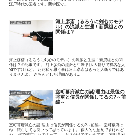
江戸時代の医者です。蘭学医で...
河上彦斎（るろうに剣心のモデ
武将逸話・歴史
ル）の流派と生涯！新撰組との
関係は？
河上彦斎（るろうに剣心のモデル）の流派と生涯！新撰組との関
係は？の記事です。 河上彦斎の流派と生涯 四大人斬りで有名な人
物ですけれど。 ただ私が思う事は河上彦斎はきっと人斬りではあ
りませんよ。 きちんとした理由があり...
室町幕府滅亡の謎!理由は最後の
武将逸話・歴史
将軍と信長が関係してるの?～前
編～
室町幕府滅亡の謎!理由は信長が関係するの?～前編～ 室町幕府は
ね、滅亡しても良いって思っています。 個人的な意見ですけれど
ね。 何で滅亡したの？って…。おさがりですからです。 室町幕府