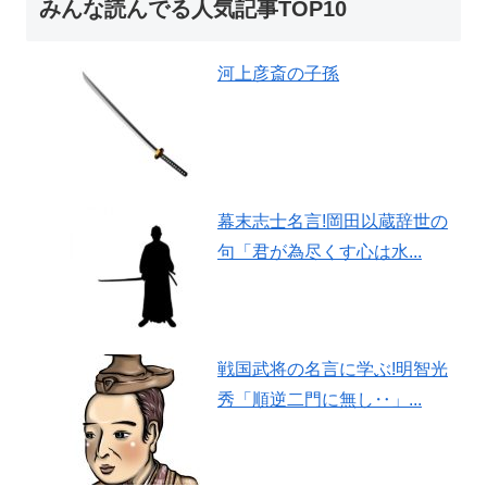
みんな読んでる人気記事TOP10
河上彦斎の子孫
幕末志士名言!岡田以蔵辞世の
句「君が為尽くす心は水...
戦国武将の名言に学ぶ!明智光
秀「順逆二門に無し‥」...