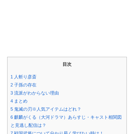
目次
1
人斬り彦斎
2
子孫の存在
3
流派がわからない理由
4
まとめ
5
鬼滅の刃※人気アイテムはどれ？
6
麒麟がくる（大河ドラマ）あらすじ・キャスト相関図
と見逃し配信は？
7
戦国武将について分かり易く学びたい時は！