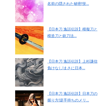
名前の隠された秘密!蛍...
【日本刀 逸話伝説】模擬刀と
模造刀と銃刀法...
【日本刀 逸話伝説】上杉謙信
負けなし!まさに日本...
【日本刀 逸話伝説】日本刀の
握り方!逆手持ちのメリ...