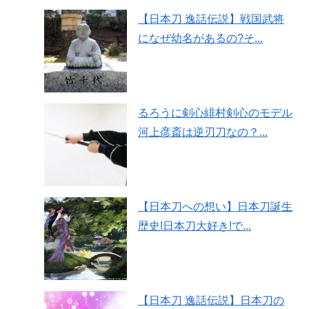
【日本刀 逸話伝説】戦国武将
になぜ幼名があるの?そ...
るろうに剣心緋村剣心のモデル
河上彦斎は逆刃刀なの？...
【日本刀への想い】日本刀誕生
歴史!日本刀大好き!で...
【日本刀 逸話伝説】日本刀の