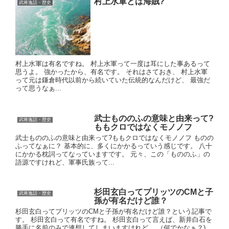
村上水軍とは海賊?
武将逸話・歴史
村上水軍は有名ですね。 村上水軍って一度は耳にした事あるって
思うよ。 強かったから、有名です。 それはさておき、 村上水軍
って元は鎌倉時代以前から続いていた伝統的なんだけど、 最強だ
って思うなぁ...
武士もののふの意味と由来って?
武将逸話・歴史
ももクロではなくモノノフ
武士もののふの意味と由来って?ももクロではなくモノノフ ものの
ふってなぁに？ 基本的に、多くにかかるっていう感じです。 八十
にかかる枕詞ってなっていますです。 元々、この「もののふ」の
語源ですけれど、軍事氏族って...
杉田玄白ってプリッツのCMと子
武将逸話・歴史
孫が有名だけど誰？
杉田玄白ってプリッツのCMと子孫が有名だけど誰？という記事で
す。 杉田玄白って有名ですね。 杉田玄白って言えば、新井白石を
勝手に名前のみで連想してしまいますけれど、 （何でかなぁ？)