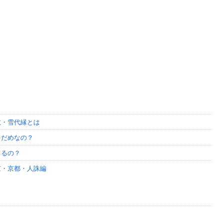
敵・雪代縁とは
ゃだめなの？
てるの？
京・京都・人誅編