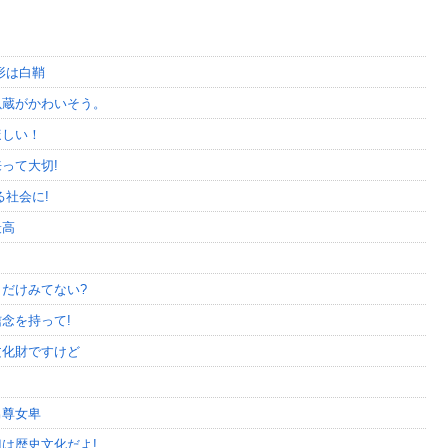
形は白鞘
以蔵がかわいそう。
ほしい！
って大切!
社会に!
最高
・
だけみてない?
念を持って!
文化財ですけど
男尊女卑
は歴史文化だよ!