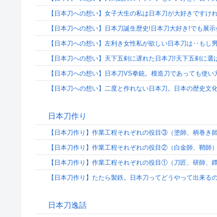
【日本刀への想い】女子大生の私は日本刀が大好きですけ
【日本刀への想い】日本刀誕生歴史!日本刀大好き!でも展
【日本刀への想い】左利き女性私が欲しい日本刀は‥もし男
【日本刀への想い】天下五剣に遅れた日本刀!天下五剣に選
【日本刀への想い】日本刀VS拳銃。模造刀であっても使い
【日本刀への想い】二度と作れない日本刀。日本の歴史文化
日本刀作り
【日本刀作り】作業工程それぞれの役目③（塗師、柄巻き
【日本刀作り】作業工程それぞれの役目②（白金師、鞘師
【日本刀作り】作業工程それぞれの役目①（刀匠、研師、
【日本刀作り】たたら製鉄。日本刀ってどうやって出来るの
日本刀逸話