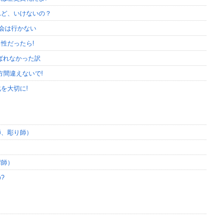
れど、いけないの？
示会は行かない
性だったら!
ばれなかった訳
方間違えないで!
を大切に!
師、彫り師）
）
鐔師）
?