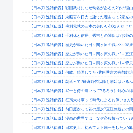
【日本刀 逸話伝説】戦国武将になぜ幼名があるの?その理
【日本刀 逸話伝説】東照宮を日光に建てた理由って?家光
【日本刀 逸話伝説】毛利元就の三本の矢!いい話なんだけど
【日本刀 逸話伝説】千利休と信長、秀吉との関係は?お茶の
【日本刀 逸話伝説】歴史が動いた日～関ヶ原の戦い3～家
【日本刀 逸話伝説】歴史が動いた日～関ヶ原の戦い2～直江
【日本刀 逸話伝説】歴史が動いた日～関ヶ原の戦い1～背
【日本刀 逸話伝説】何故、鎖国してた?豊臣秀吉の宣教師追
【日本刀 逸話伝説】朝廷って?鎌倉時代以降も朝廷はいるん
【日本刀 逸話伝説】武士と侍の違いって?るろうに剣心の緋
【日本刀 逸話伝説】征夷大将軍って時代によるお偉いさん!
【日本刀 逸話伝説】前田慶次って花の慶次?直江兼続との関
【日本刀 逸話伝説】漫画の世界では、なぜ必殺技っていうの
【日本刀 逸話伝説】日本史上、初めて天下統一をした人物