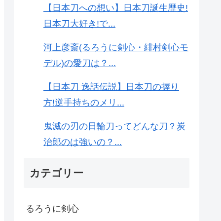
【日本刀への想い】日本刀誕生歴史!
日本刀大好き!で...
河上彦斎(るろうに剣心・緋村剣心モ
デル)の愛刀は？...
【日本刀 逸話伝説】日本刀の握り
方!逆手持ちのメリ...
鬼滅の刃の日輪刀ってどんな刀？炭
治郎のは強いの？...
カテゴリー
るろうに剣心