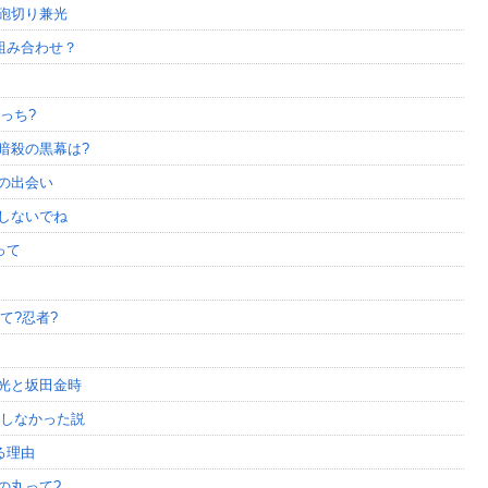
砲切り兼光
組み合わせ？
っち?
暗殺の黒幕は?
の出会い
しないでね
って
て?忍者?
頼光と坂田金時
在しなかった説
る理由
の丸って?