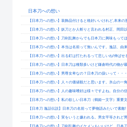
日本刀への想い
【日本刀への想い】装飾品付けると格好いいけれど,本来の
【日本刀への想い】妖刀とか人斬りと言われる村正、岡田
【日本刀への想い】刀剣乱舞からでも日本刀に興味もって
【日本刀への想い】本当は名前って無いんです。逸話、由来
【日本刀への想い】出る釘は打たれるって悲しいね!伸ばせる
【日本刀への想い】日本刀は種類多いけど鎌倉時代の物が
【日本刀への想い】男尊女卑なの？日本刀の扱いって・・
【日本刀への想い】人々の価値観だと思います。氷山の一角
【日本刀への想い】人の趣味嗜好は様々ですよね。自分の信
【日本刀への想い】私の欲しい日本刀（鶴姫一文字）重要
【日本刀 逸話伝説】日本刀の名前って夢物語みたいで素敵!
【日本刀への想い】実をいうと嫌われる。男女平等されど
【日本刀への想い】刀剣乱舞のイケメンもいいけど、日本刀