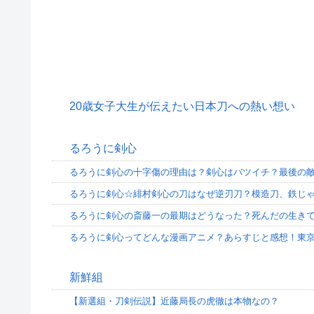
20歳女子大生が伝えたい日本刀への熱い想い
るろうに剣心
るろうに剣心の十字傷の理由は？剣心はバツイチ？最後の
るろうに剣心☆緋村剣心の刀はなぜ逆刃刀？模造刀、鉄じ
るろうに剣心の斎藤一の最期はどうなった？死んだの生き
るろうに剣心ってどんな漫画アニメ？あらすじと感想！東
新鮮組
【新選組・刀剣伝説】近藤局長の虎徹は本物なの？