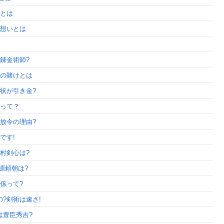
由とは
の想いとは
錬金術師?
康の賭けとは
状が引き金?
景って？
放令の理由?
です!
村剣心は?
源頼朝は?
係って?
?剣術は速さ!
は豊臣秀吉?