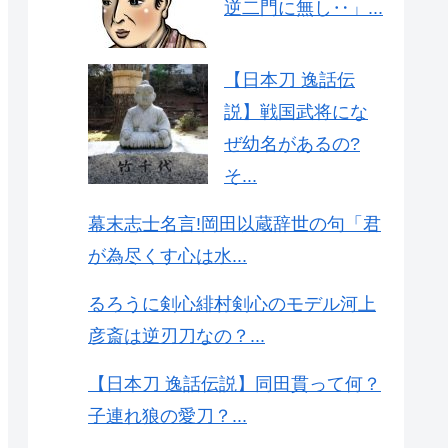
逆二門に無し‥」...
【日本刀 逸話伝
説】戦国武将にな
ぜ幼名があるの?
そ...
幕末志士名言!岡田以蔵辞世の句「君
が為尽くす心は水...
るろうに剣心緋村剣心のモデル河上
彦斎は逆刃刀なの？...
【日本刀 逸話伝説】同田貫って何？
子連れ狼の愛刀？...