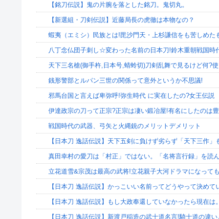
【銘刀伝説】鬼の片腕を落とした銘刀。鬼切丸。
【新選組・刀剣伝説】近藤局長の虎徹は本物なの？
蝦夷（エミシ）民族とは!毘沙門天・上杉謙信をも苦しめた
八丁念仏団子刺し☆変わった名前の日本刀!鈴木重朝戦国時
天下三名槍(御手杵,日本号,蜻蛉切)刀剣乱舞で見るけど何?
銭形警部とルパン三世の関係って意外というか不思議!
邪馬台国と言えば卑弥呼!弥生時代 に実在したの?女王伝説
伊達政宗の刀って正宗?正宗は凄い鍛冶屋!有名にしたのは
戦国時代の武器、弓矢と火縄銃のメリットデメリット
【日本刀 逸話伝説】天下五剣に負けず劣らず「天下三作」も
真田幸村の愛刀は「村正」ではない。「名将言行録」を読
立花道雪&宗茂は最高の武将!立花親子大河ドラマになって
【日本刀 逸話伝説】かっこいい名前ってどうやって決めて
【日本刀 逸話伝説】もし大政奉還していなかったら現在は
【日本刀 逸話伝説】新渡戸稲造の武士道名言!騎士道の違い