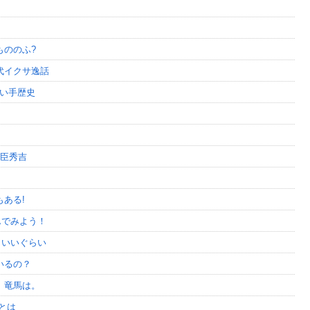
もののふ?
代イクサ逸話
使い手歴史
豊臣秀吉
ある!
んでみよう！
もいいぐらい
いるの？
。竜馬は。
とは