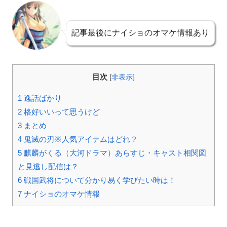
記事最後にナイショのオマケ情報あり
目次
[
非表示
]
1
逸話ばかり
2
格好いいって思うけど
3
まとめ
4
鬼滅の刃※人気アイテムはどれ？
5
麒麟がくる（大河ドラマ）あらすじ・キャスト相関図
と見逃し配信は？
6
戦国武将について分かり易く学びたい時は！
7
ナイショのオマケ情報