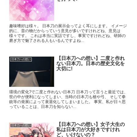
趣味嗜好は様々。 日本刀の展示会ってよく耳にします。 イメージ
的に、昔の物だからっていう意見が多いですけれどね、意見は
様々です。 これは本当に実話ですし、事実ですけれどね、研師の
磨ぎ方で魅了される人もいるんですよね...
【日本刀への想い】二度と作れ
日本刀への想い
ない日本刀。日本の歴史文化を
大切に!
環境の変化?で二度と作れない日本刀 日本刀って言うと最近では、
世の中が便利になってしまい、当時の日本刀も槍や弓、 そして拳
銃等の発展によって衰退化してしまいました。 事実、私が日々思
っていることは、日本刀を知らない...
【日本刀への想い】女子大生の
日本刀への想い
私は日本刀が大好きですけれ
ど、いけないの？