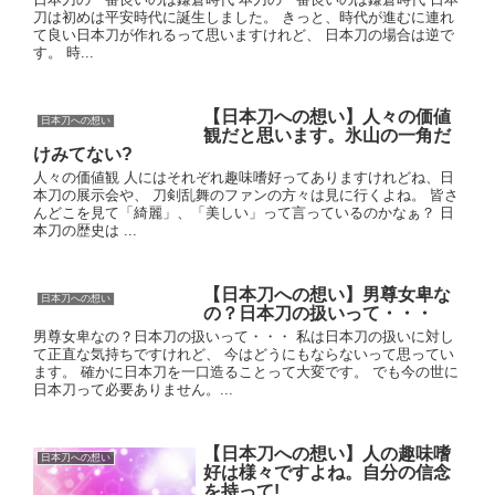
刀は初めは平安時代に誕生しました。 きっと、時代が進むに連れ
て良い日本刀が作れるって思いますけれど、 日本刀の場合は逆で
す。 時...
【日本刀への想い】人々の価値
日本刀への想い
観だと思います。氷山の一角だ
けみてない?
人々の価値観 人にはそれぞれ趣味嗜好ってありますけれどね、日
本刀の展示会や、 刀剣乱舞のファンの方々は見に行くよね。 皆さ
んどこを見て「綺麗」、「美しい」って言っているのかなぁ？ 日
本刀の歴史は ...
【日本刀への想い】男尊女卑な
日本刀への想い
の？日本刀の扱いって・・・
男尊女卑なの？日本刀の扱いって・・・ 私は日本刀の扱いに対し
て正直な気持ちですけれど、 今はどうにもならないって思ってい
ます。 確かに日本刀を一口造ることって大変です。 でも今の世に
日本刀って必要ありません。...
【日本刀への想い】人の趣味嗜
日本刀への想い
好は様々ですよね。自分の信念
を持って!