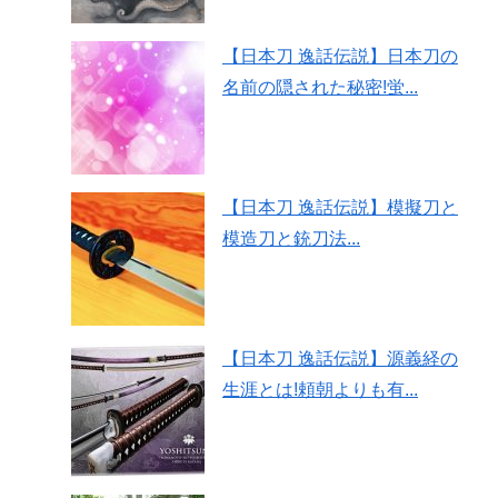
【日本刀 逸話伝説】日本刀の
名前の隠された秘密!蛍...
【日本刀 逸話伝説】模擬刀と
模造刀と銃刀法...
【日本刀 逸話伝説】源義経の
生涯とは!頼朝よりも有...