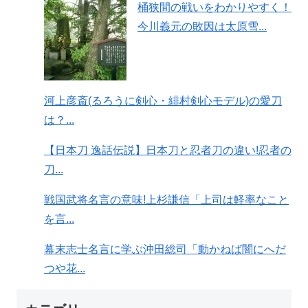
桶狭間の戦いをわかりやすく！
今川義元の敗因は太原雪...
河上彦斎(るろうに剣心・緋村剣心モデル)の愛刀
は？...
【日本刀 逸話伝説】日本刀と忍者刀の違い!忍者の
刀...
戦国武将名言の意味!上杉謙信「上司は軽率なこと
を言...
幕末志士名言に学ぶ沖田総司「動かねば闇にへだ
つや花...