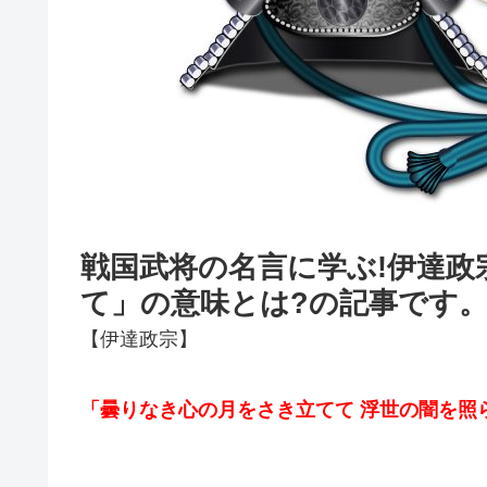
戦国武将の名言に学ぶ!伊達
て」の意味とは?の記事です
【伊達政宗】
「曇りなき心の月をさき立てて 浮世
の闇を照