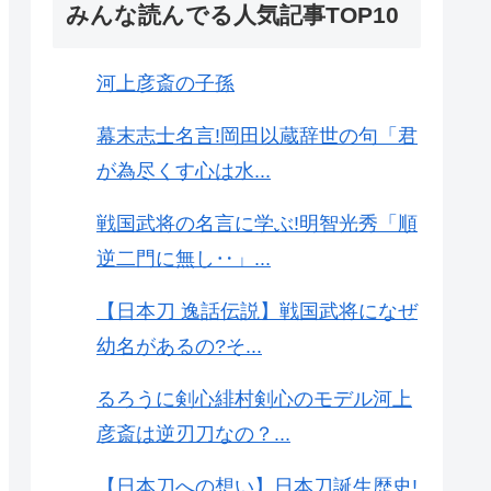
みんな読んでる人気記事TOP10
河上彦斎の子孫
幕末志士名言!岡田以蔵辞世の句「君
が為尽くす心は水...
戦国武将の名言に学ぶ!明智光秀「順
逆二門に無し‥」...
【日本刀 逸話伝説】戦国武将になぜ
幼名があるの?そ...
るろうに剣心緋村剣心のモデル河上
彦斎は逆刃刀なの？...
【日本刀への想い】日本刀誕生歴史!