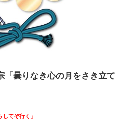
政宗「曇りなき心の月をさき立て
。
らしてぞ行く」