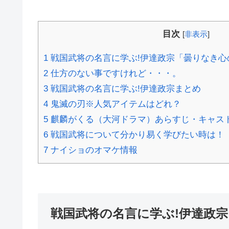
目次
[
非表示
]
1
戦国武将の名言に学ぶ!伊達政宗「曇りなき心
2
仕方のない事ですけれど・・・。
3
戦国武将の名言に学ぶ!伊達政宗まとめ
4
鬼滅の刃※人気アイテムはどれ？
5
麒麟がくる（大河ドラマ）あらすじ・キャス
6
戦国武将について分かり易く学びたい時は！
7
ナイショのオマケ情報
戦国武将の名言に学ぶ!伊達政