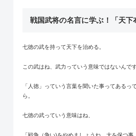
戦国武将の名言に学ぶ！「天下
七徳の武を持って天下を治める。
この武はね、武力っていう意味ではないんで
「人徳」っていう言葉を聞いた事ってあるっ
ら。
七徳の武っていう意味はね、
「戦争（争い)をやめましょうね、大を保つ事