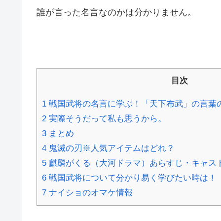
誰が言った名言なのかは分かりません。
目次
1
戦国武将の名言に学ぶ！「天下布武」の言葉
2
実際そうだって私も思うから。
3
まとめ
4
鬼滅の刃※人気アイテムはどれ？
5
麒麟がくる（大河ドラマ）あらすじ・キャス
6
戦国武将について分かり易く学びたい時は！
7
ナイショのオマケ情報