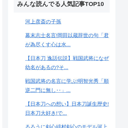
みんな読んでる人気記事TOP10
河上彦斎の子孫
幕末志士名言!岡田以蔵辞世の句「君
が為尽くす心は水...
【日本刀 逸話伝説】戦国武将になぜ
幼名があるの?そ...
戦国武将の名言に学ぶ!明智光秀「順
逆二門に無し‥」...
【日本刀への想い】日本刀誕生歴史!
日本刀大好き!で...
るろうに剣心緋村剣心のモデル河上