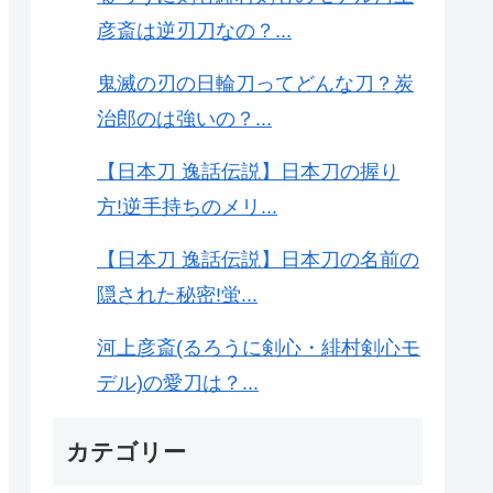
彦斎は逆刃刀なの？...
鬼滅の刃の日輪刀ってどんな刀？炭
治郎のは強いの？...
【日本刀 逸話伝説】日本刀の握り
方!逆手持ちのメリ...
【日本刀 逸話伝説】日本刀の名前の
隠された秘密!蛍...
河上彦斎(るろうに剣心・緋村剣心モ
デル)の愛刀は？...
カテゴリー