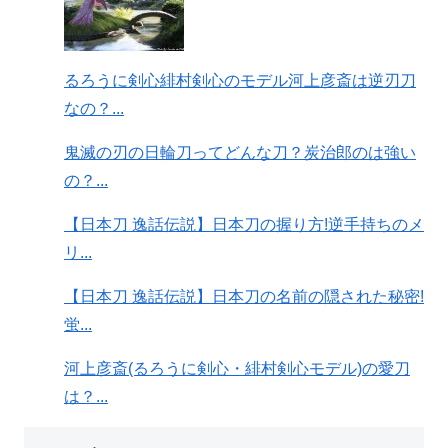
るろうに剣心緋村剣心のモデル河上彦斎は逆刃刀
なの？...
鬼滅の刃の日輪刀ってどんな刀？炭治郎のは強い
の？...
【日本刀 逸話伝説】日本刀の握り方!逆手持ちのメ
リ...
【日本刀 逸話伝説】日本刀の名前の隠された秘密!
蛍...
河上彦斎(るろうに剣心・緋村剣心モデル)の愛刀
は？...