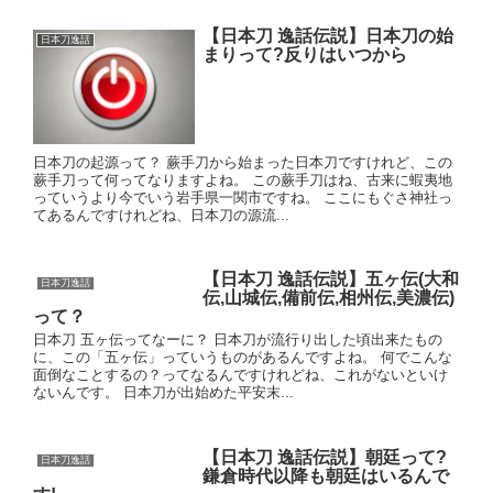
【日本刀 逸話伝説】日本刀の始
日本刀逸話
まりって?反りはいつから
日本刀の起源って？ 蕨手刀から始まった日本刀ですけれど、この
蕨手刀って何ってなりますよね。 この蕨手刀はね、古来に蝦夷地
っていうより今でいう岩手県一関市ですね。 ここにもぐさ神社っ
てあるんですけれどね、日本刀の源流...
【日本刀 逸話伝説】五ヶ伝(大和
日本刀逸話
伝,山城伝,備前伝,相州伝,美濃伝)
って？
日本刀 五ヶ伝ってなーに？ 日本刀が流行り出した頃出来たもの
に、この「五ヶ伝」っていうものがあるんですよね。 何でこんな
面倒なことするの？ってなるんですけれどね、これがないといけ
ないんです。 日本刀が出始めた平安末...
【日本刀 逸話伝説】朝廷って?
日本刀逸話
鎌倉時代以降も朝廷はいるんで