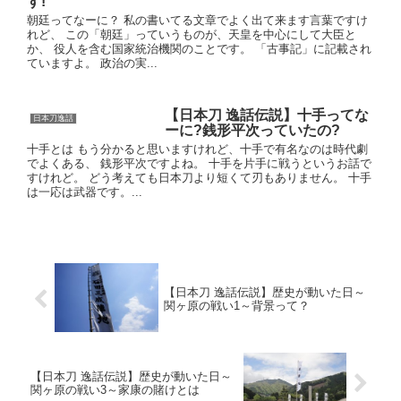
す!
朝廷ってなーに？ 私の書いてる文章でよく出て来ます言葉ですけ
れど、 この「朝廷」っていうものが、天皇を中心にして大臣と
か、 役人を含む国家統治機関のことです。 「古事記」に記載され
ていますよ。 政治の実...
【日本刀 逸話伝説】十手ってな
日本刀逸話
ーに?銭形平次っていたの?
十手とは もう分かると思いますけれど、十手で有名なのは時代劇
でよくある、 銭形平次ですよね。 十手を片手に戦うというお話で
すけれど。 どう考えても日本刀より短くて刃もありません。 十手
は一応は武器です。...
【日本刀 逸話伝説】歴史が動いた日～
関ヶ原の戦い1～背景って？
【日本刀 逸話伝説】歴史が動いた日～
関ヶ原の戦い3～家康の賭けとは