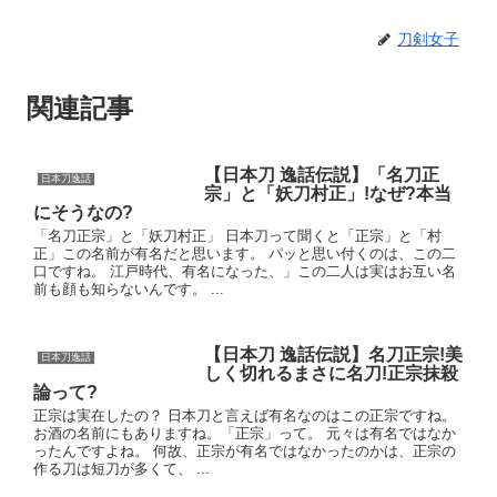
刀剣女子
関連記事
【日本刀 逸話伝説】「名刀正
日本刀逸話
宗」と「妖刀村正」!なぜ?本当
にそうなの?
「名刀正宗」と「妖刀村正」 日本刀って聞くと「正宗」と「村
正」この名前が有名だと思います。 パッと思い付くのは、この二
口ですね。 江戸時代、有名になった、」この二人は実はお互い名
前も顔も知らないんです。 ...
【日本刀 逸話伝説】名刀正宗!美
日本刀逸話
しく切れるまさに名刀!正宗抹殺
論って?
正宗は実在したの？ 日本刀と言えば有名なのはこの正宗ですね。
お酒の名前にもありますね。「正宗」って。 元々は有名ではなか
ったんですよね。 何故、正宗が有名ではなかったのかは、正宗の
作る刀は短刀が多くて、 ...