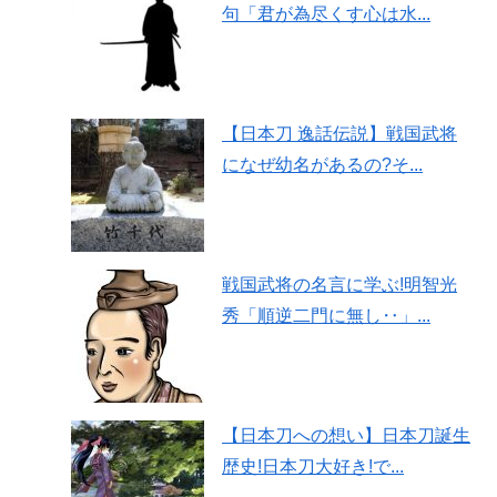
句「君が為尽くす心は水...
【日本刀 逸話伝説】戦国武将
になぜ幼名があるの?そ...
戦国武将の名言に学ぶ!明智光
秀「順逆二門に無し‥」...
【日本刀への想い】日本刀誕生
歴史!日本刀大好き!で...