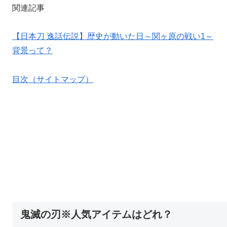
関連記事
【日本刀 逸話伝説】歴史が動いた日～関ヶ原の戦い1～
背景って？
目次（サイトマップ）
鬼滅の刃※人気アイテムはどれ？