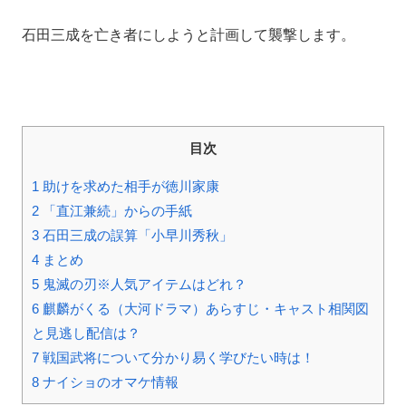
石田三成を亡き者にしようと計画して襲撃します。
目次
1
助けを求めた相手が徳川家康
2
「直江兼続」からの手紙
3
石田三成の誤算「小早川秀秋」
4
まとめ
5
鬼滅の刃※人気アイテムはどれ？
6
麒麟がくる（大河ドラマ）あらすじ・キャスト相関図
と見逃し配信は？
7
戦国武将について分かり易く学びたい時は！
8
ナイショのオマケ情報