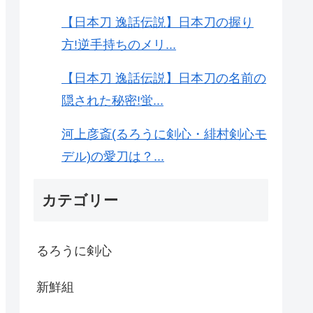
【日本刀 逸話伝説】日本刀の握り
方!逆手持ちのメリ...
【日本刀 逸話伝説】日本刀の名前の
隠された秘密!蛍...
河上彦斎(るろうに剣心・緋村剣心モ
デル)の愛刀は？...
カテゴリー
るろうに剣心
新鮮組