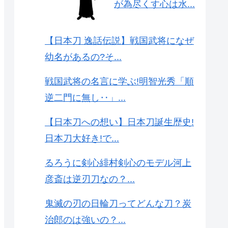
が為尽くす心は水...
【日本刀 逸話伝説】戦国武将になぜ
幼名があるの?そ...
戦国武将の名言に学ぶ!明智光秀「順
逆二門に無し‥」...
【日本刀への想い】日本刀誕生歴史!
日本刀大好き!で...
るろうに剣心緋村剣心のモデル河上
彦斎は逆刃刀なの？...
鬼滅の刃の日輪刀ってどんな刀？炭
治郎のは強いの？...