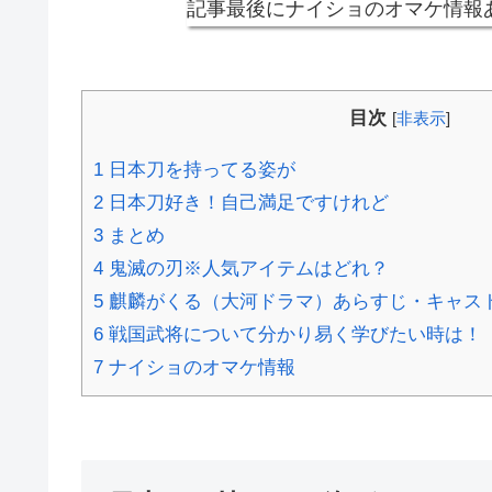
記事最後にナイショのオマケ情報
目次
[
非表示
]
1
日本刀を持ってる姿が
2
日本刀好き！自己満足ですけれど
3
まとめ
4
鬼滅の刃※人気アイテムはどれ？
5
麒麟がくる（大河ドラマ）あらすじ・キャス
6
戦国武将について分かり易く学びたい時は！
7
ナイショのオマケ情報