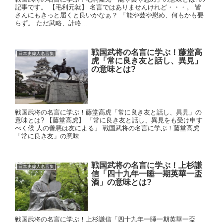
記事です。 【毛利元就】 名言ではありませんけれど・・・。 皆
さんにもきっと届くと良いかなぁ？ 「能や芸や慰め、何もかも要
らず。 ただ武略、計略...
戦国武将の名言に学ぶ！藤堂高
日本史偉人名言集
虎「常に良き友と話し、異見」
の意味とは?
戦国武将の名言に学ぶ！藤堂高虎「常に良き友と話し、異見」の
意味とは? 【藤堂高虎】 「常に良き友と話し、異見をも受け申す
べく候 人の善悪は友による」 戦国武将の名言に学ぶ！藤堂高虎
「常に良き友」の意味 ...
戦国武将の名言に学ぶ！上杉謙
日本史偉人名言集
信「四十九年一睡一期英華一盃
酒」の意味とは?
戦国武将の名言に学ぶ！上杉謙信「四十九年一睡一期英華一盃