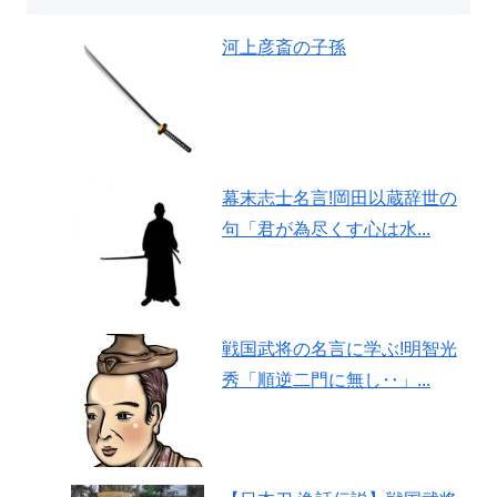
河上彦斎の子孫
幕末志士名言!岡田以蔵辞世の
句「君が為尽くす心は水...
戦国武将の名言に学ぶ!明智光
秀「順逆二門に無し‥」...