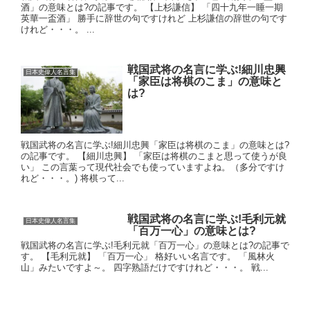
酒」の意味とは?の記事です。 【上杉謙信】 「四十九年一睡一期
英華一盃酒」 勝手に辞世の句ですけれど 上杉謙信の辞世の句です
けれど・・・。 ...
戦国武将の名言に学ぶ!細川忠興
日本史偉人名言集
「家臣は将棋のこま」の意味と
は?
戦国武将の名言に学ぶ!細川忠興「家臣は将棋のこま」の意味とは?
の記事です。 【細川忠興】 「家臣は将棋のこまと思って使うが良
い」 この言葉って現代社会でも使っていますよね。（多分ですけ
れど・・・。) 将棋って...
戦国武将の名言に学ぶ!毛利元就
日本史偉人名言集
「百万一心」の意味とは?
戦国武将の名言に学ぶ!毛利元就「百万一心」の意味とは?の記事で
す。 【毛利元就】 「百万一心」 格好いい名言です。 「風林火
山」みたいですよ～。 四字熟語だけですけれど・・・。 戦...