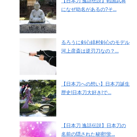
【日本刀 逸話伝説】戦国武将
になぜ幼名があるの?そ...
るろうに剣心緋村剣心のモデル
河上彦斎は逆刃刀なの？...
【日本刀への想い】日本刀誕生
歴史!日本刀大好き!で...
【日本刀 逸話伝説】日本刀の
名前の隠された秘密!蛍...