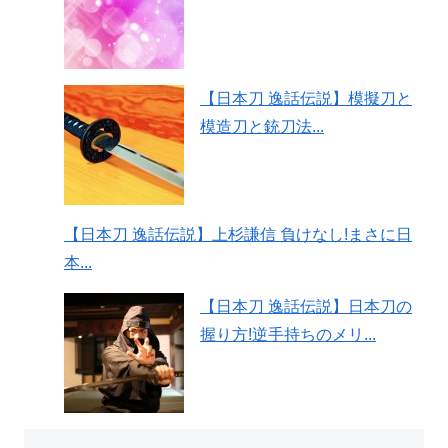
【日本刀 逸話伝説】模擬刀と
模造刀と銃刀法...
【日本刀 逸話伝説】上杉謙信 負けなし!まさに日
本...
【日本刀 逸話伝説】日本刀の
握り方!逆手持ちのメリ...