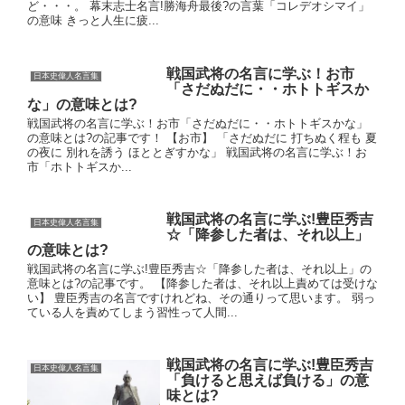
ど・・・。 幕末志士名言!勝海舟最後?の言葉「コレデオシマイ」
の意味 きっと人生に疲...
戦国武将の名言に学ぶ！お市
日本史偉人名言集
「さだぬだに・・ホトトギスか
な」の意味とは?
戦国武将の名言に学ぶ！お市「さだぬだに・・ホトトギスかな」
の意味とは?の記事です！ 【お市】 「さだぬだに 打ちぬく程も 夏
の夜に 別れを誘う ほととぎすかな」 戦国武将の名言に学ぶ！お
市「ホトトギスか...
戦国武将の名言に学ぶ!豊臣秀吉
日本史偉人名言集
☆「降参した者は、それ以上」
の意味とは?
戦国武将の名言に学ぶ!豊臣秀吉☆「降参した者は、それ以上」の
意味とは?の記事です。 【降参した者は、それ以上責めては受けな
い】 豊臣秀吉の名言ですけれどね、その通りって思います。 弱っ
ている人を責めてしまう習性って人間...
戦国武将の名言に学ぶ!豊臣秀吉
日本史偉人名言集
「負けると思えば負ける」の意
味とは?