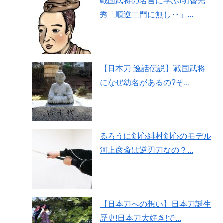
戦国武将の名言に学ぶ!明智光
秀「順逆二門に無し‥」...
【日本刀 逸話伝説】戦国武将
になぜ幼名があるの?そ...
るろうに剣心緋村剣心のモデル
河上彦斎は逆刃刀なの？...
【日本刀への想い】日本刀誕生
歴史!日本刀大好き!で...