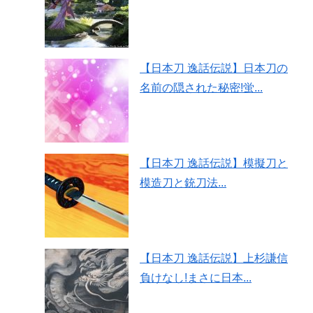
【日本刀 逸話伝説】日本刀の
名前の隠された秘密!蛍...
【日本刀 逸話伝説】模擬刀と
模造刀と銃刀法...
【日本刀 逸話伝説】上杉謙信
負けなし!まさに日本...