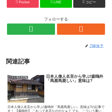
Pocket
LINE
コピー
フォローする
刀剣女子
関連記事
日本人偉人名言から学ぶ!森鴎外
日本史偉人名言集
「馬鹿馬鹿しい」意味は?
日本人偉人名言から学ぶ!森鴎外「馬鹿馬鹿しい」意味は?の記事で
す！ 【森鴎外】 これって名言なのかなぁ？ でも、こういう事い