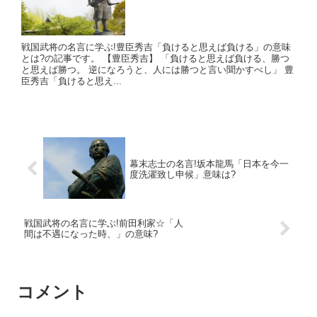
戦国武将の名言に学ぶ!豊臣秀吉「負けると思えば負ける」の意味
とは?の記事です。 【豊臣秀吉】 「負けると思えば負ける、勝つ
と思えば勝つ。 逆になろうと、人には勝つと言い聞かすべし」 豊
臣秀吉「負けると思え...
幕末志士の名言!坂本龍馬「日本を今一
度洗濯致し申候」意味は?
戦国武将の名言に学ぶ!前田利家☆「人
間は不遇になった時、」の意味?
コメント