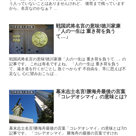
う人っていないことはありませんけれど、 後世まで残っています
から、名言なのかなぁ？ ...
戦国武将名言の意味!徳川家康
日本史偉人名言集
「人の一生は 重き荷を負う
て…」
戦国武将名言の意味!徳川家康「人の一生は 重き荷を負うて…」の
記事です。 これは有名ですよね。 「人の一生は 重き荷を負う
て、遠き道を行くがごとし 急ぐべからず 不自由を、常に思えば不
足なし 心に望みおこらば...
幕末志士名言!勝海舟最後の言葉
日本史偉人名言集
「コレデオシマイ」の意味とは?
幕末志士名言!勝海舟最後の言葉「コレデオシマイ」の意味とは?の
記事です。 「コレデオシマイ」 勝海舟の最後の言葉ですけれ