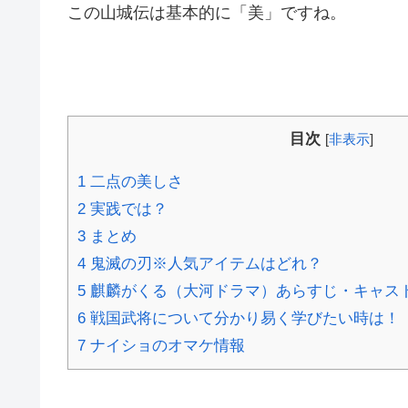
この山城伝は基本的に「美」ですね。
目次
[
非表示
]
1
二点の美しさ
2
実践では？
3
まとめ
4
鬼滅の刃※人気アイテムはどれ？
5
麒麟がくる（大河ドラマ）あらすじ・キャス
6
戦国武将について分かり易く学びたい時は！
7
ナイショのオマケ情報