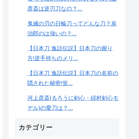
彦斎は逆刃刀なの？...
鬼滅の刃の日輪刀ってどんな刀？炭
治郎のは強いの？...
【日本刀 逸話伝説】日本刀の握り
方!逆手持ちのメリ...
【日本刀 逸話伝説】日本刀の名前の
隠された秘密!蛍...
河上彦斎(るろうに剣心・緋村剣心モ
デル)の愛刀は？...
カテゴリー