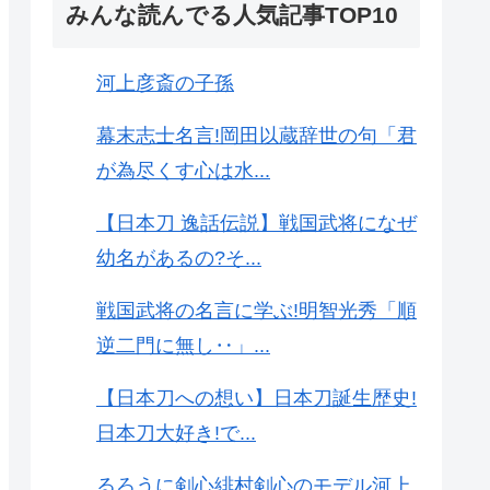
みんな読んでる人気記事TOP10
河上彦斎の子孫
幕末志士名言!岡田以蔵辞世の句「君
が為尽くす心は水...
【日本刀 逸話伝説】戦国武将になぜ
幼名があるの?そ...
戦国武将の名言に学ぶ!明智光秀「順
逆二門に無し‥」...
【日本刀への想い】日本刀誕生歴史!
日本刀大好き!で...
るろうに剣心緋村剣心のモデル河上